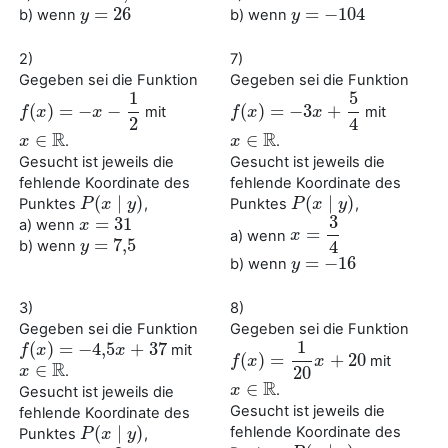
=
26
=
−
104
b) wenn
b) wenn
y
y
=
26
y
y
=
−
104
2)
7)
Gegeben sei die Funktion
Gegeben sei die Funktion
1
5
(
)
=
−
−
(
)
=
−
3
+
mit
mit
f
f
(
x
x
)
=
−
x
−
1
2
x
f
f
(
x
x
)
=
−
3
x
+
5
4
x
2
4
R
R
∈
∈
.
.
x
x
∈
R
x
x
∈
R
Gesucht ist jeweils die
Gesucht ist jeweils die
fehlende Koordinate des
fehlende Koordinate des
(
∣
)
(
∣
)
Punktes
,
Punktes
,
P
P
(
x
x
∣
y
)
y
P
P
(
x
x
∣
y
)
y
3
=
31
a) wenn
x
x
=
31
=
a) wenn
x
x
=
3
4
=
7
,
5
4
b) wenn
y
y
=
7
,
5
=
−
16
b) wenn
y
y
=
−
16
3)
8)
Gegeben sei die Funktion
Gegeben sei die Funktion
1
(
)
=
−
4
,
5
+
37
mit
f
f
(
x
x
)
=
−
4
,
5
x
+
37
x
(
)
=
+
20
mit
f
f
(
x
x
)
=
1
20
x
+
20
x
R
∈
20
.
x
x
∈
R
R
∈
.
x
x
∈
R
Gesucht ist jeweils die
Gesucht ist jeweils die
fehlende Koordinate des
(
∣
)
fehlende Koordinate des
Punktes
,
P
P
(
x
x
∣
y
)
y