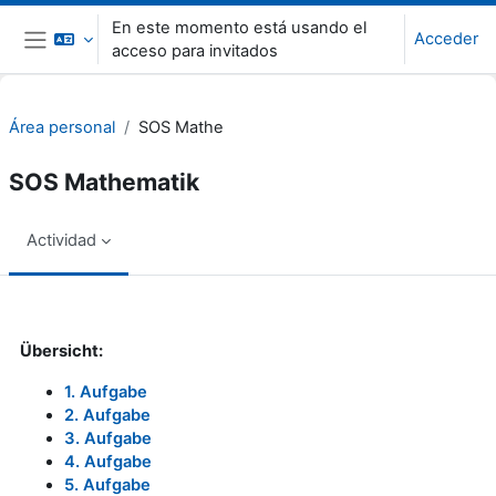
Salta al contenido principal
En este momento está usando el
Acceder
acceso para invitados
Panel lateral
Área personal
SOS Mathe
SOS Mathematik
Actividad
Requisitos de finalización
Übersicht:
1. Aufgabe
2. Aufgabe
3. Aufgabe
4. Aufgabe
5. Aufgabe