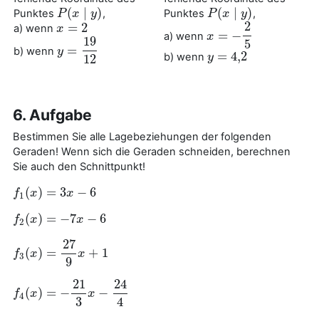
(
∣
)
(
∣
)
Punktes
,
Punktes
,
P
P
(
x
x
∣
y
)
y
P
P
(
x
x
∣
y
)
y
2
=
2
a) wenn
x
x
=
2
=
−
a) wenn
x
x
=
−
2
5
19
5
=
b) wenn
y
y
=
19
12
=
4
,
2
b) wenn
y
y
=
4
,
2
12
6. Aufgabe
Bestimmen Sie alle Lagebeziehungen der folgenden
Geraden! Wenn sich die Geraden schneiden, berechnen
Sie auch den Schnittpunkt!
(
)
=
3
−
6
f
f
1
(
x
x
)
=
3
x
−
6
x
1
(
)
=
−
7
−
6
f
f
2
(
x
x
)
=
−
7
x
−
6
x
2
27
(
)
=
+
1
f
f
3
(
x
x
)
=
27
9
x
+
1
x
3
9
21
24
(
)
=
−
−
f
f
4
(
x
x
)
=
−
21
3
x
−
24
x
4
4
3
4