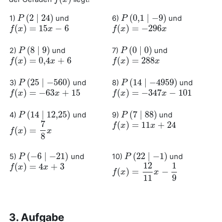
(
2
∣
24
)
(
0
,
1
∣
−
9
)
1)
und
6)
und
P
P
(
2
∣
24
)
P
P
(
0
,
1
∣
−
9
)
(
)
=
15
−
6
(
)
=
−
296
f
f
(
x
x
)
=
15
x
−
6
x
f
f
(
x
x
)
=
−
296
x
x
(
8
∣
9
)
(
0
∣
0
)
2)
und
7)
und
P
P
(
8
∣
9
)
P
P
(
0
∣
0
)
(
)
=
0
,
4
+
6
(
)
=
288
f
f
(
x
x
)
=
0
,
4
x
+
6
x
f
f
(
x
x
)
=
288
x
x
(
25
∣
−
560
)
(
14
∣
−
4959
)
3)
und
8)
und
P
P
(
25
∣
−
560
)
P
P
(
14
∣
−
4959
)
(
)
=
−
63
+
15
(
)
=
−
347
−
101
f
f
(
x
x
)
=
−
63
x
+
15
x
f
f
(
x
x
)
=
−
347
x
−
101
x
(
14
∣
12
,
25
)
(
7
∣
88
)
4)
und
9)
und
P
P
(
14
∣
12
,
25
)
P
P
(
7
∣
88
)
7
(
)
=
11
+
24
f
f
(
x
x
)
=
11
x
+
24
x
(
)
=
f
f
(
x
x
)
=
7
8
x
x
8
(
−
6
∣
−
21
)
(
22
∣
−
1
)
5)
und
10)
und
P
P
(
−
6
∣
−
21
)
P
P
(
22
∣
−
1
)
12
1
(
)
=
4
+
3
f
f
(
x
x
)
=
4
x
+
3
x
(
)
=
−
f
f
(
x
x
)
=
12
11
x
−
1
x
9
11
9
3. Aufgabe