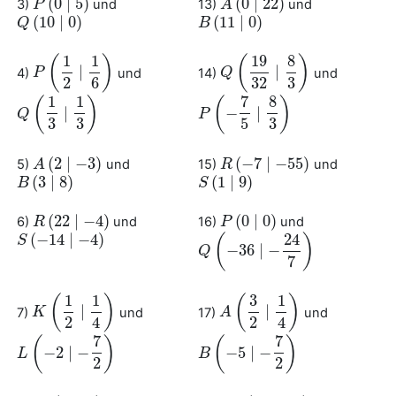
(
0
∣
5
)
(
0
∣
22
)
3)
und
13)
und
P
P
(
0
∣
5
)
A
A
(
0
∣
22
)
(
10
∣
0
)
(
11
∣
0
)
Q
Q
(
10
∣
0
)
B
B
(
11
∣
0
)
1
1
19
8
(
)
(
)
∣
∣
4)
und
14)
und
P
P
(
1
2
∣
1
6
)
Q
Q
(
19
32
∣
8
3
)
2
6
32
3
1
1
7
8
(
)
(
)
∣
−
∣
Q
Q
(
1
3
∣
1
3
)
P
P
(
−
7
5
∣
8
3
)
3
3
5
3
(
2
∣
−
3
)
(
−
7
∣
−
55
)
5)
und
15)
und
A
A
(
2
∣
−
3
)
R
R
(
−
7
∣
−
55
)
(
3
∣
8
)
(
1
∣
9
)
B
B
(
3
∣
8
)
S
S
(
1
∣
9
)
(
22
∣
−
4
)
(
0
∣
0
)
6)
und
16)
und
R
R
(
22
∣
−
4
)
P
P
(
0
∣
0
)
(
−
14
∣
−
4
)
24
(
)
S
S
(
−
14
∣
−
4
)
−
36
∣
−
Q
Q
(
−
36
∣
−
24
7
)
7
1
1
3
1
(
)
(
)
∣
∣
7)
und
17)
und
K
K
(
1
2
∣
1
4
)
A
A
(
3
2
∣
1
4
)
2
4
2
4
7
7
(
)
(
)
−
2
∣
−
−
5
∣
−
L
L
(
−
2
∣
−
7
2
)
B
B
(
−
5
∣
−
7
2
)
2
2