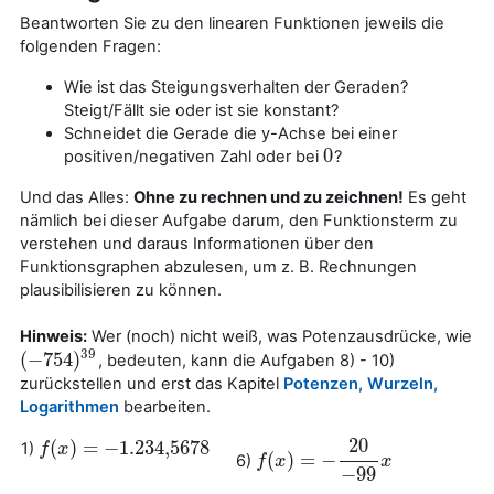
Beantworten Sie zu den linearen Funktionen jeweils die
folgenden Fragen:
Wie ist das Steigungsverhalten der Geraden?
Steigt/Fällt sie oder ist sie konstant?
Schneidet die Gerade die y-Achse bei einer
0
positiven/negativen Zahl oder bei
?
0
Und das Alles:
Ohne zu rechnen und zu zeichnen!
Es geht
nämlich bei dieser Aufgabe darum, den Funktionsterm zu
verstehen und daraus Informationen über den
Funktionsgraphen abzulesen, um z. B. Rechnungen
plausibilisieren zu können.
Hinweis:
Wer (noch) nicht weiß, was Potenzausdrücke, wie
39
(
−
754
)
, bedeuten, kann die Aufgaben 8) - 10)
(
−
754
)
39
zurückstellen und erst das Kapitel
Potenzen, Wurzeln,
Logarithmen
bearbeiten.
20
(
)
=
−
1.234
,
5678
1)
f
f
(
x
x
)
=
−
1.234
,
5678
(
)
=
−
6)
f
f
(
x
x
)
=
−
20
−
99
x
x
−
99