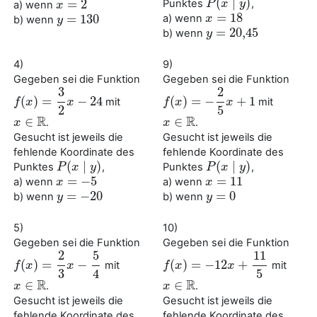
(
∣
)
=
2
Punktes
,
P
P
(
x
x
∣
y
)
y
a) wenn
x
x
=
2
=
18
=
130
a) wenn
x
x
=
18
b) wenn
y
y
=
130
=
20
,
45
b) wenn
y
y
=
20
,
45
4)
9)
Gegeben sei die Funktion
Gegeben sei die Funktion
3
2
(
)
=
−
24
(
)
=
−
+
1
mit
mit
f
f
(
x
x
)
=
3
2
x
−
24
x
f
f
(
x
x
)
=
−
2
5
x
+
1
x
2
5
R
R
∈
∈
.
.
x
x
∈
R
x
x
∈
R
Gesucht ist jeweils die
Gesucht ist jeweils die
fehlende Koordinate des
fehlende Koordinate des
(
∣
)
(
∣
)
Punktes
,
Punktes
,
P
P
(
x
x
∣
y
)
y
P
P
(
x
x
∣
y
)
y
=
−
5
=
11
a) wenn
a) wenn
x
x
=
−
5
x
x
=
11
=
−
20
=
0
b) wenn
b) wenn
y
y
=
−
20
y
y
=
0
5)
10)
Gegeben sei die Funktion
Gegeben sei die Funktion
2
5
11
(
)
=
−
(
)
=
−
12
+
mit
mit
f
f
(
x
x
)
=
2
3
x
−
5
x
4
f
f
(
x
x
)
=
−
12
x
+
11
5
x
3
4
5
R
R
∈
∈
.
.
x
x
∈
R
x
x
∈
R
Gesucht ist jeweils die
Gesucht ist jeweils die
fehlende Koordinate des
fehlende Koordinate des