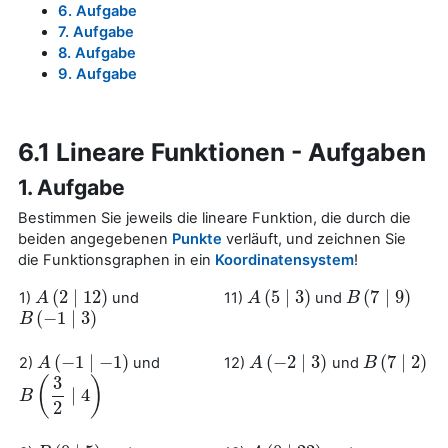
6. Aufgabe
7. Aufgabe
8. Aufgabe
9. Aufgabe
6.1 Lineare Funktionen - Aufgaben
1. Aufgabe
Bestimmen Sie jeweils die lineare Funktion, die durch die
beiden angegebenen
Punkte
verläuft, und zeichnen Sie
die Funktionsgraphen in ein
Koordinatensystem
!
(
2
∣
12
)
(
5
∣
3
)
(
7
∣
9
)
1)
und
11)
und
A
A
(
2
∣
12
)
A
A
(
5
∣
3
)
B
B
(
7
∣
9
)
(
−
1
∣
3
)
B
B
(
−
1
∣
3
)
(
−
1
∣
−
1
)
(
−
2
∣
3
)
(
7
∣
2
)
2)
und
12)
und
A
A
(
−
1
∣
−
1
)
A
A
(
−
2
∣
3
)
B
B
(
7
∣
2
)
3
(
)
∣
4
B
B
(
3
2
∣
4
)
2