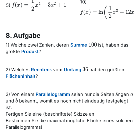
1
10)
4
2
(
)
=
−
3
+
1
5)
f
f
(
x
x
)
=
1
2
x
4
−
x
3
x
2
+
1
x
1
2
(
)
3
(
)
=
ln
−
12
f
f
(
x
x
)
=
ln
(
1
2
x
3
−
12
x
x
)
−
15
x
2
8. Aufgabe
100
1) Welche zwei Zahlen, deren
Summe
ist, haben das
100
größte
Produkt
?
36
2) Welches
Rechteck
vom
Umfang
hat den größten
36
Flächeninhalt
?
3) Von einem
Parallelogramm
seien nur die Seitenlängen
a
a
und
bekannt, womit es noch nicht eindeutig festgelegt
b
b
ist.
Fertigen Sie eine (beschriftete) Skizze an!
Bestimmen Sie die maximal mögliche Fläche eines solchen
Parallelogramms!