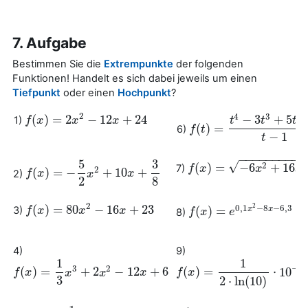
7. Aufgabe
Bestimmen Sie die
Extrempunkte
der folgenden
Funktionen! Handelt es sich dabei jeweils um einen
Tiefpunkt
oder einen
Hochpunkt
?
2
4
3
(
)
=
2
−
12
+
24
−
3
+
5
1)
f
f
(
x
x
)
=
2
x
2
−
x
12
x
+
24
x
t
t
t
(
)
=
6)
f
f
(
t
)
t
=
t
4
−
3
t
3
+
5
t
−
5
t
−
1
−
1
t
−
−
−
−
−
−
−
−
−
−
5
3
√
2
(
)
=
−
6
+
16
7)
f
f
(
x
x
)
=
−
6
x
2
+
16
x
x
+
1
x
2
(
)
=
−
+
10
+
2)
f
f
(
x
x
)
=
−
5
2
x
2
+
x
10
x
+
3
8
x
2
8
2
2
(
)
=
80
−
16
+
23
0
,
1
−
8
−
6
,
3
(
)
=
3)
x
x
f
f
(
x
x
)
=
80
x
2
−
x
16
x
+
23
x
8)
f
f
(
x
x
)
=
e
0
,
1
e
x
2
−
8
x
−
6
,
3
4)
9)
1
1
−
8
3
2
(
)
=
⋅
10
(
)
=
+
2
−
12
+
6
f
f
(
x
x
)
=
1
2
⋅
ln
(
10
)
⋅
10
−
8
x
4
+
9
x
2
f
f
(
x
x
)
=
1
3
x
3
+
x
2
x
2
−
12
x
x
+
6
x
3
2
⋅
ln
(
10
)