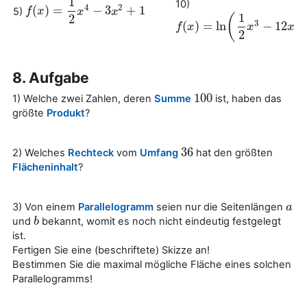
1
10)
4
2
(
)
=
−
3
+
1
5)
f
f
(
x
x
)
=
1
2
x
4
−
x
3
x
2
+
1
x
1
2
(
)
3
(
)
=
ln
−
12
f
f
(
x
x
)
=
ln
(
1
2
x
3
−
12
x
x
)
−
15
x
2
8. Aufgabe
100
1) Welche zwei Zahlen, deren
Summe
ist, haben das
100
größte
Produkt
?
36
2) Welches
Rechteck
vom
Umfang
hat den größten
36
Flächeninhalt
?
3) Von einem
Parallelogramm
seien nur die Seitenlängen
a
a
und
bekannt, womit es noch nicht eindeutig festgelegt
b
b
ist.
Fertigen Sie eine (beschriftete) Skizze an!
Bestimmen Sie die maximal mögliche Fläche eines solchen
Parallelogramms!