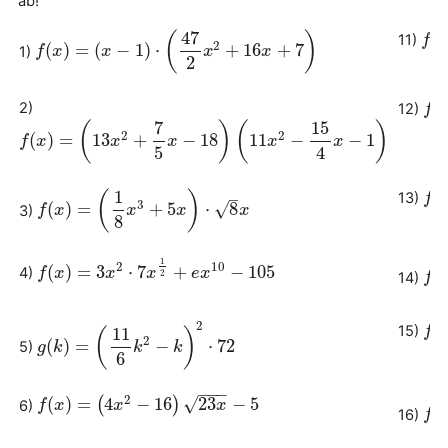
ab!
47
(
(
)
11)
f
f
(
x
)
2
(
)
=
(
−
1
)
⋅
+
16
+
7
1)
f
f
(
x
x
)
=
(
x
−
1
)
x
⋅
(
47
2
x
2
+
16
x
+
7
x
)
x
2
(
2)
12)
f
f
(
x
)
7
15
(
)
(
)
2
2
(
)
=
13
+
−
18
11
−
−
1
f
f
(
x
x
)
=
(
13
x
2
+
7
5
x
x
−
18
)
(
11
x
x
2
−
15
4
x
−
1
)
x
x
5
4
(
1
–
(
)
13)
f
f
(
a
)
3
√
(
)
=
+
5
⋅
8
3)
f
f
(
x
x
)
=
(
1
8
x
3
+
5
x
x
)
⋅
8
x
x
x
8
1
2
10
(
)
=
3
⋅
7
+
−
105
4)
f
f
(
x
x
)
=
3
x
2
⋅
7
x
x
1
2
+
x
e
x
10
−
105
e
x
(
2
14)
f
f
(
x
)
2
(
15)
11
f
f
(
x
)
(
)
2
(
)
=
−
⋅
72
5)
g
g
(
k
k
)
=
(
11
6
k
2
−
k
k
)
2
⋅
72
k
6
−
−
−
2
√
(
)
=
4
−
16
23
−
5
(
)
6)
f
f
(
x
x
)
=
(
4
x
2
−
16
x
)
23
x
−
5
x
(
16)
f
f
(
x
)