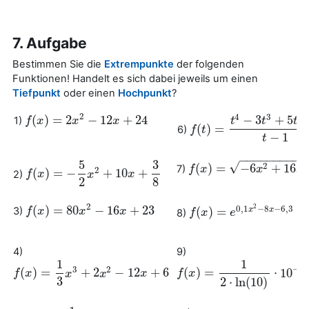
7. Aufgabe
Bestimmen Sie die
Extrempunkte
der folgenden
Funktionen! Handelt es sich dabei jeweils um einen
Tiefpunkt
oder einen
Hochpunkt
?
2
4
3
(
)
=
2
−
12
+
24
−
3
+
5
1)
f
f
(
x
x
)
=
2
x
2
−
x
12
x
+
24
x
t
t
t
(
)
=
6)
f
f
(
t
)
t
=
t
4
−
3
t
3
+
5
t
−
5
t
−
1
−
1
t
−
−
−
−
−
−
−
−
−
−
5
3
√
2
(
)
=
−
6
+
16
7)
f
f
(
x
x
)
=
−
6
x
2
+
16
x
x
+
1
x
2
(
)
=
−
+
10
+
2)
f
f
(
x
x
)
=
−
5
2
x
2
+
x
10
x
+
3
8
x
2
8
2
2
(
)
=
80
−
16
+
23
0
,
1
−
8
−
6
,
3
(
)
=
3)
x
x
f
f
(
x
x
)
=
80
x
2
−
x
16
x
+
23
x
8)
f
f
(
x
x
)
=
e
0
,
1
e
x
2
−
8
x
−
6
,
3
4)
9)
1
1
−
8
3
2
(
)
=
⋅
10
(
)
=
+
2
−
12
+
6
f
f
(
x
x
)
=
1
2
⋅
ln
(
10
)
⋅
10
−
8
x
4
+
9
x
2
f
f
(
x
x
)
=
1
3
x
3
+
x
2
x
2
−
12
x
x
+
6
x
3
2
⋅
ln
(
10
)