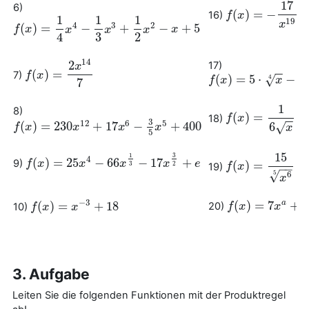
17
6)
(
)
=
−
16)
f
f
(
x
x
)
=
−
17
x
19
1
1
1
19
x
4
3
2
(
)
=
−
+
−
+
5
f
f
(
x
x
)
=
1
4
x
4
−
x
1
3
x
3
+
1
2
x
x
2
−
x
+
5
x
x
4
3
2
14
2
17)
x
−
−
(
)
=
7)
f
f
(
x
x
)
=
2
x
14
7
(
)
=
5
⋅
−
√
4
f
f
(
x
x
)
=
5
⋅
x
4
−
x
+
1
x
x
7
1
8)
(
)
=
18)
f
f
(
x
x
)
=
1
6
x
−
−
3
12
6
5
(
)
=
230
+
17
−
+
400
6
√
f
f
(
x
x
)
=
230
x
12
+
x
17
x
6
−
3
5
x
x
5
+
400
x
x
5
15
3
1
4
(
)
=
25
−
66
−
17
+
9)
f
f
(
x
x
)
=
25
x
4
−
x
66
x
1
3
−
17
x
x
3
2
+
e
x
e
(
)
=
3
2
19)
f
f
(
x
x
)
=
15
x
6
5
−
−
√
5
6
x
−
3
(
)
=
7
+
a
(
)
=
+
18
20)
f
f
(
x
x
)
=
7
x
a
+
c
x
c
10)
f
f
(
x
x
)
=
x
−
3
x
+
18
3. Aufgabe
Leiten Sie die folgenden Funktionen mit der Produktregel